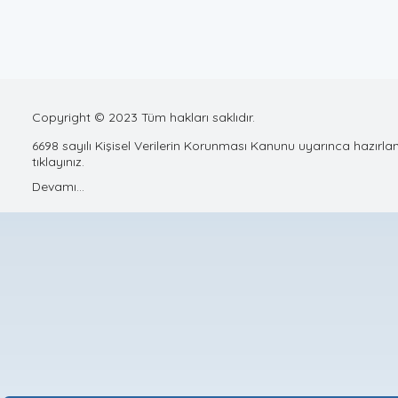
Copyright © 2023 Tüm hakları saklıdır.
6698 sayılı Kişisel Verilerin Korunması Kanunu uyarınca hazırlan
tıklayınız.
Devamı...
iletisim@gelecekmarmaris.com